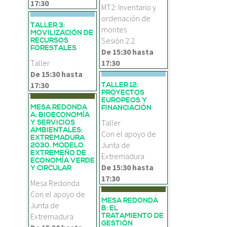
17:30
MT2: Inventario y
ordenación de
TALLER 3:
montes
MOVILIZACIÓN DE
Sesión 2.2
RECURSOS
FORESTALES
De
15:30
hasta
Taller
17:30
De
15:30
hasta
17:30
TALLER 12:
PROYECTOS
EUROPEOS Y
MESA REDONDA
FINANCIACIÓN
A: BIOECONOMÍA
Taller
Y SERVICIOS
AMBIENTALES:
Con el apoyo de
EXTREMADURA
Junta de
2030. MODELO
EXTREMEÑO DE
Extremadura
ECONOMÍA VERDE
De
15:30
hasta
Y CIRCULAR
17:30
Mesa Redonda
Con el apoyo de
MESA REDONDA
Junta de
B: EL
Extremadura
TRATAMIENTO DE
GESTIÓN