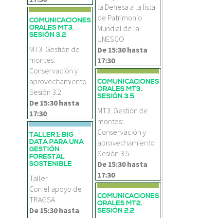
la Dehesa a la lista
de Patrimonio
COMUNICACIONES
ORALES MT3.
Mundial de la
SESIÓN 3.2
UNESCO
MT3: Gestión de
De
15:30
hasta
montes:
17:30
Conservación y
aprovechamiento
COMUNICACIONES
ORALES MT3.
Sesión 3.2
SESIÓN 3.5
De
15:30
hasta
MT3: Gestión de
17:30
montes:
Conservación y
TALLER 1: BIG
DATA PARA UNA
aprovechamiento
GESTIÓN
Sesión 3.5
FORESTAL
De
15:30
hasta
SOSTENIBLE
17:30
Taller
Con el apoyo de
COMUNICACIONES
TRAGSA
ORALES MT2.
De
15:30
hasta
SESIÓN 2.2