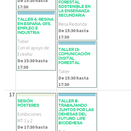
De
15:30
hasta
FORESTAL
17:30
SOSTENIBLE EN
LA ENSEÑANZA
SECUNDARIA
TALLER 4: RESINA
Mesa Redonda
EN ESPAÑA: GFS,
EMPLEO E
De
15:30
hasta
INDUSTRIA
17:30
Taller
Con el apoyo de
TALLER 13:
Extrefor
COMUNICACIÓN
DIGITAL
De
15:30
hasta
FORESTAL
17:30
Taller
De
15:30
hasta
17:30
17
SESIÓN
TALLER 8:
PÓSTERES
TRABAJANDO
JUNTOS POR LAS
Exhibiciones
DEHESAS DEL
FUTURO: LIFE
MT 1 y 2
BIODEHESA
De
17:30
hasta