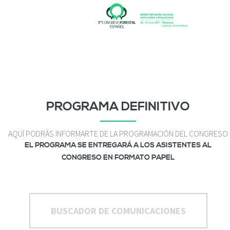
P
a
s
a
r
a
l
c
o
PROGRAMA DEFINITIVO
n
t
e
AQUÍ PODRÁS INFORMARTE DE LA PROGRAMACIÓN DEL CONGRESO
n
EL PROGRAMA SE ENTREGARÁ A LOS ASISTENTES AL
i
CONGRESO EN FORMATO PAPEL
d
o
p
r
i
BUSCADOR DE COMUNICACIONES
n