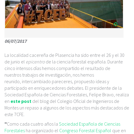
c
i
p
a
l
06/07/2017
La localidad cacereña de Plasencia ha sido entre el 26 y el 30
de junio el
epicentro
de la ciencia forestal española. Durante
cinco intensos días hemos compartido el resultado de
nuestros trabajos de investigación, nos hemos
reunido, intercambiado pareceres, propuesto ideas y
participado en enriquecedores debates. El presidente de la
Sociedad Española de Ciencias Forestales, Felipe Bravo, realiza
en
este post
del blog del Colegio Oficial de Ingenieros de
Montes un repaso a algunos de los aspectos más destacados de
este 7CFE.
"
Como cada cuatro años la
Sociedad Española de Ciencias
Forestales
ha organizado el
Congreso Forestal Español
que en