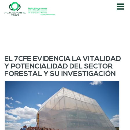
P
a
s
a
r
a
l
c
o
EL 7CFE EVIDENCIA LA VITALIDAD
n
Y POTENCIALIDAD DEL SECTOR
t
FORESTAL Y SU INVESTIGACIÓN
e
n
i
d
o
p
r
i
n