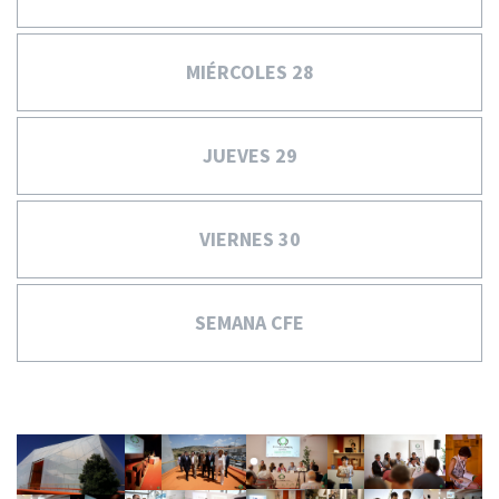
c
i
p
MIÉRCOLES 28
a
l
JUEVES 29
VIERNES 30
SEMANA CFE