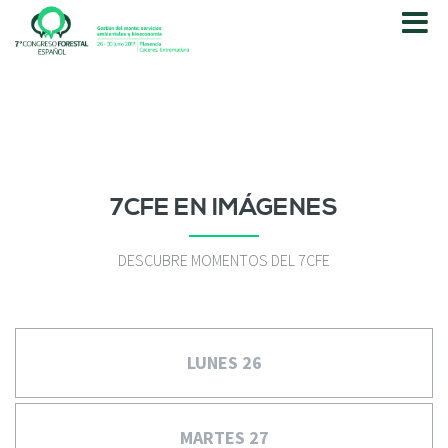
P
a
s
a
r
a
l
c
o
7CFE EN IMÁGENES
n
t
e
DESCUBRE MOMENTOS DEL 7CFE
n
i
d
o
LUNES 26
p
r
i
n
MARTES 27