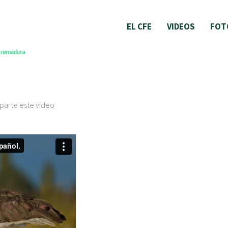
EL CFE
VIDEOS
FOT
parte este video