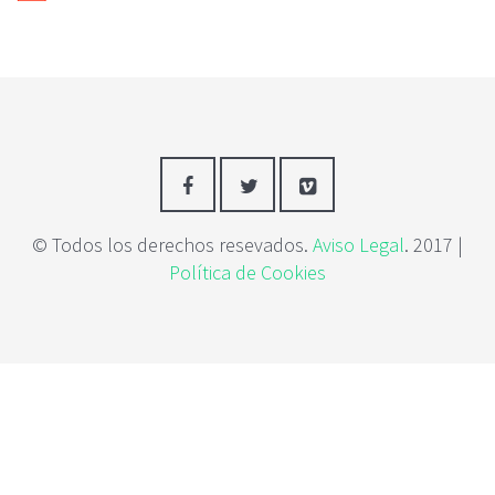
c
i
p
a
l
© Todos los derechos resevados.
Aviso Legal
. 2017 |
Política de Cookies