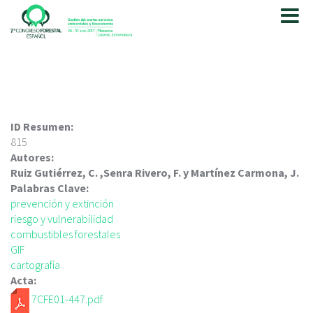
P
a
s
a
r
a
l
c
ID Resumen:
o
815
n
Autores:
t
Ruiz Gutiérrez, C. ,Senra Rivero, F. y Martínez Carmona, J.
e
Palabras Clave:
n
prevención y extinción
i
riesgo y vulnerabilidad
d
combustibles forestales
o
GIF
p
cartografía
r
Acta:
i
7CFE01-447.pdf
n