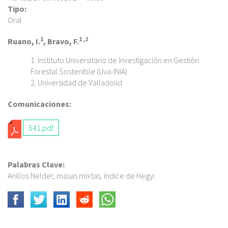
c
Tipo:
i
Oral
p
a
1
1 ,2
Ruano, I.
, Bravo, F.
l
Instituto Universitario de Investigación en Gestión
Forestal Sostenible (Uva-INIA)
Universidad de Valladolid
Comunicaciones:
641.pdf
Palabras Clave:
Anillos Nelder, masas mixtas, índice de Hegyi