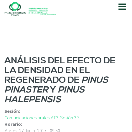
P
a
s
a
r
a
l
c
o
ANÁLISIS DEL EFECTO DE
n
LA DENSIDAD EN EL
t
e
REGENERADO DE
PINUS
n
PINASTER
Y
PINUS
i
d
HALEPENSIS
o
p
Sesión:
r
Comunicaciones orales MT3. Sesión 3.3
i
Horario:
n
Martes, 27 Junio, 2017 - 09:50