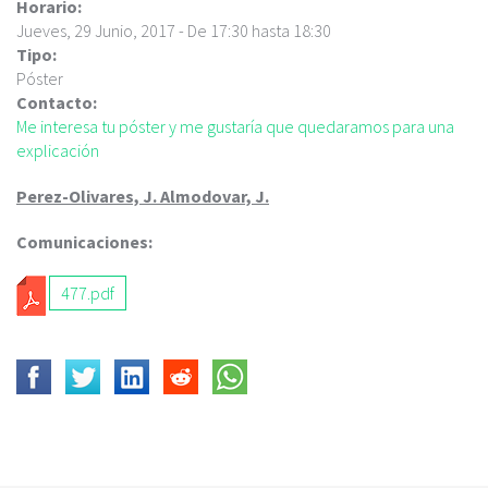
c
Horario:
i
Jueves, 29 Junio, 2017 -
De
17:30
hasta
18:30
p
Tipo:
a
Póster
l
Contacto:
Me interesa tu póster y me gustaría que quedaramos para una
explicación
Perez-Olivares, J. Almodovar, J.
Comunicaciones:
477.pdf