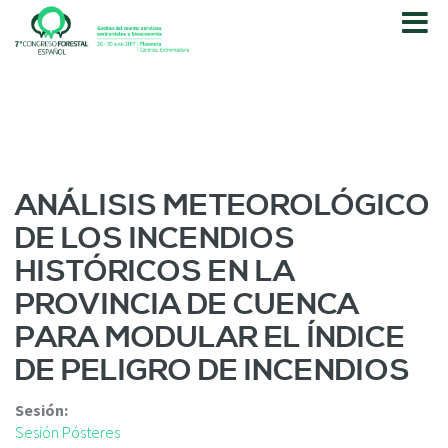
P
a
s
a
r
a
l
c
o
ANÁLISIS METEOROLÓGICO
n
DE LOS INCENDIOS
t
e
HISTÓRICOS EN LA
n
PROVINCIA DE CUENCA
i
d
PARA MODULAR EL ÍNDICE
o
DE PELIGRO DE INCENDIOS
p
r
i
Sesión:
n
Sesión Pósteres