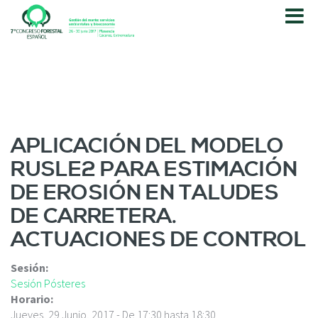
P
a
s
a
r
a
l
c
o
APLICACIÓN DEL MODELO
n
RUSLE2 PARA ESTIMACIÓN
t
e
DE EROSIÓN EN TALUDES
n
DE CARRETERA.
i
d
ACTUACIONES DE CONTROL
o
p
Sesión:
r
Sesión Pósteres
i
Horario:
n
Jueves, 29 Junio, 2017 -
De
17:30
hasta
18:30