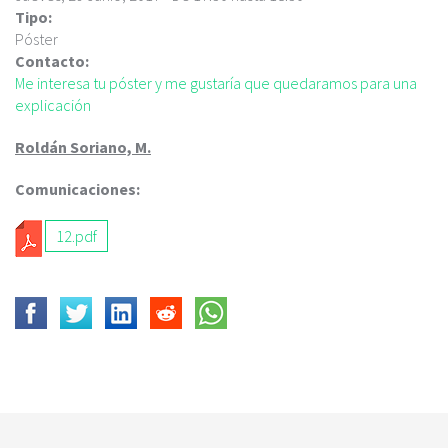
c
Tipo:
i
Póster
p
Contacto:
a
Me interesa tu póster y me gustaría que quedaramos para una
l
explicación
Roldán Soriano, M.
Comunicaciones:
12.pdf