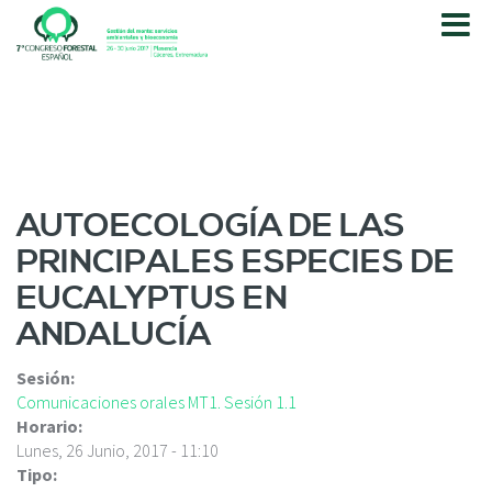
P
a
s
a
r
a
l
c
o
AUTOECOLOGÍA DE LAS
n
PRINCIPALES ESPECIES DE
t
e
EUCALYPTUS EN
n
ANDALUCÍA
i
d
o
Sesión:
p
Comunicaciones orales MT1. Sesión 1.1
r
Horario:
i
Lunes, 26 Junio, 2017 - 11:10
n
Tipo: