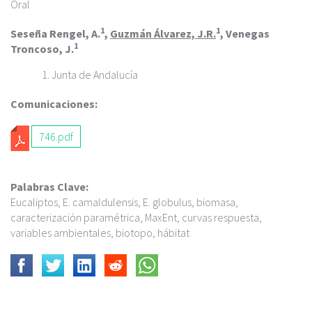
c
Oral
i
1
1
p
Seseña Rengel, A.
,
Guzmán Álvarez, J.R.
, Venegas
1
a
Troncoso, J.
l
Junta de Andalucía
Comunicaciones:
746.pdf
Palabras Clave:
Eucaliptos, E. camaldulensis, E. globulus, biomasa,
caracterización paramétrica, MaxEnt, curvas respuesta,
variables ambientales, biotopo, hábitat