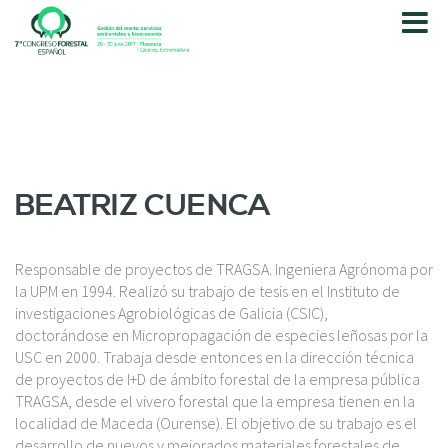
P
a
s
a
r
a
l
c
o
BEATRIZ CUENCA
n
t
e
Responsable de proyectos de TRAGSA. Ingeniera Agrónoma por
n
la UPM en 1994. Realizó su trabajo de tesis en el Instituto de
i
investigaciones Agrobiológicas de Galicia (CSIC),
d
doctorándose en Micropropagación de especies leñosas por la
o
USC en 2000. Trabaja desde entonces en la dirección técnica
p
de proyectos de I+D de ámbito forestal de la empresa pública
r
TRAGSA, desde el vivero forestal que la empresa tienen en la
i
localidad de Maceda (Ourense). El objetivo de su trabajo es el
n
desarrollo de nuevos y mejorados materiales forestales de