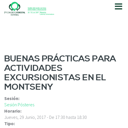
P
a
s
a
r
a
l
c
o
BUENAS PRÁCTICAS PARA
n
ACTIVIDADES
t
e
EXCURSIONISTAS EN EL
n
MONTSENY
i
d
o
Sesión:
p
Sesión Pósteres
r
Horario:
i
Jueves, 29 Junio, 2017 -
De
17:30
hasta
18:30
n
Tipo: