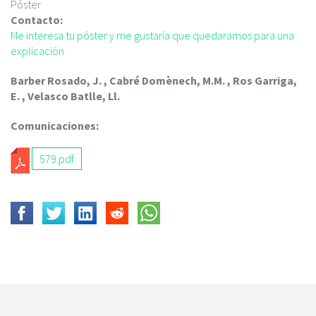
c
Póster
i
Contacto:
p
Me interesa tu póster y me gustaría que quedaramos para una
a
explicación
l
Barber Rosado, J. , Cabré Domènech, M.M. , Ros Garriga,
E. , Velasco Batlle, Ll.
Comunicaciones:
579.pdf