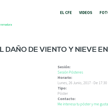
EL CFE
VIDEOS
FOT
L DAÑO DE VIENTO Y NIEVE 
Sesión:
Sesión Pósteres
Horario:
Lunes, 26 Junio, 2017 -
De
17:30
Tipo:
Póster
Contacto:
Me interesa tu póster y me gus