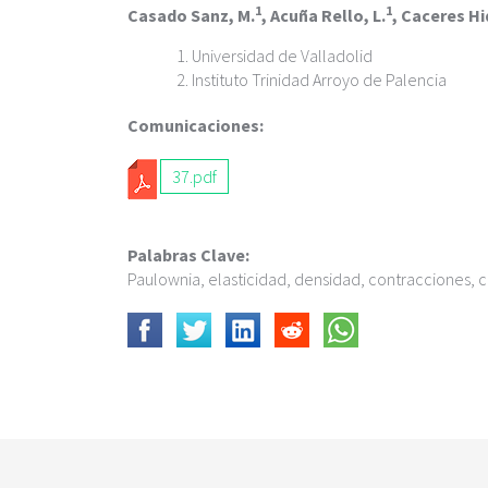
c
1
1
Casado Sanz, M.
, Acuña Rello, L.
, Caceres Hi
i
p
Universidad de Valladolid
a
Instituto Trinidad Arroyo de Palencia
l
Comunicaciones:
37.pdf
Palabras Clave:
Paulownia, elasticidad, densidad, contracciones, 