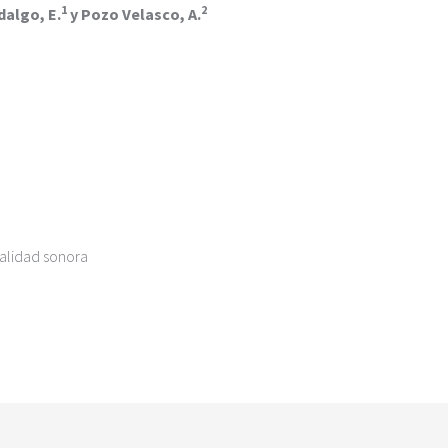
1
2
dalgo, E.
y Pozo Velasco, A.
calidad sonora