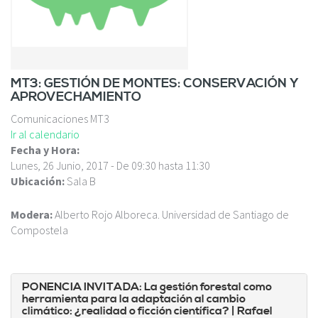
c
i
p
a
l
MT3: GESTIÓN DE MONTES: CONSERVACIÓN Y
APROVECHAMIENTO
Comunicaciones MT3
Ir al calendario
Fecha y Hora:
Lunes, 26 Junio, 2017 -
De
09:30
hasta
11:30
Ubicación:
Sala B
Modera:
Alberto Rojo Alboreca. Universidad de Santiago de
Compostela
PONENCIA INVITADA: La gestión forestal como
herramienta para la adaptación al cambio
climático: ¿realidad o ficción científica?
| Rafael