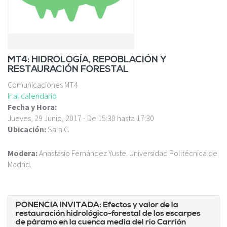
c
i
p
a
l
MT4: HIDROLOGÍA, REPOBLACIÓN Y
RESTAURACIÓN FORESTAL
Comunicaciones MT4
Ir al calendario
Fecha y Hora:
Jueves, 29 Junio, 2017 -
De
15:30
hasta
17:30
Ubicación:
Sala C
Modera:
Anastasio Fernández Yuste. Universidad Politécnica de
Madrid.
PONENCIA INVITADA: Efectos y valor de la
restauración hidrológico-forestal de los escarpes
de páramo en la cuenca media del río Carrión