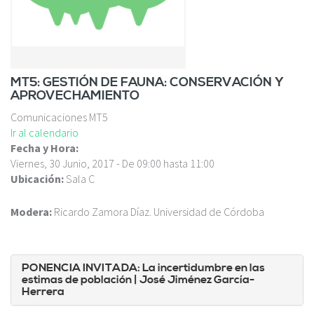
c
i
p
a
l
MT5: GESTIÓN DE FAUNA: CONSERVACIÓN Y
APROVECHAMIENTO
Comunicaciones MT5
Ir al calendario
Fecha y Hora:
Viernes, 30 Junio, 2017 -
De
09:00
hasta
11:00
Ubicación:
Sala C
Modera:
Ricardo Zamora Díaz. Universidad de Córdoba
PONENCIA INVITADA: La incertidumbre en las
estimas de población
| José Jiménez García-
Herrera