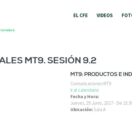
EL CFE
VIDEOS
FOT
LES MT9. SESIÓN 9.2
MT9: PRODUCTOS E IN
Comunicaciones MT9
Ir al calendario
Fecha y Hora:
Jueves, 29 Junio, 2017 -
De
15:3
Ubicación:
Sala A