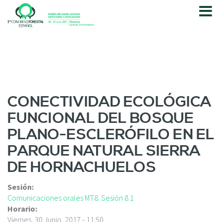
P
a
s
a
r
a
l
c
o
CONECTIVIDAD ECOLÓGICA
n
FUNCIONAL DEL BOSQUE
t
e
PLANO-ESCLERÓFILO EN EL
n
PARQUE NATURAL SIERRA
i
d
DE HORNACHUELOS
o
p
Sesión:
r
Comunicaciones orales MT8. Sesión 8.1
i
Horario:
n
Viernes, 30 Junio, 2017 - 11:50