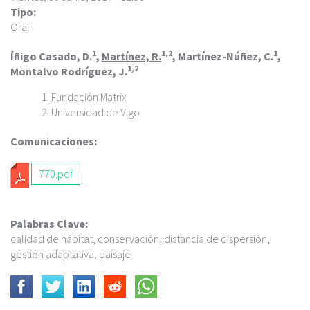
c
Tipo:
i
Oral
p
a
1
1,2
1
Íñigo Casado, D.
,
Martínez, R.
, Martínez-Núñez, C.
,
l
1,2
Montalvo Rodríguez, J.
Fundación Matrix
Universidad de Vigo
Comunicaciones:
770.pdf
Palabras Clave:
calidad de hábitat, conservación, distancia de dispersión,
gestión adaptativa, paisaje