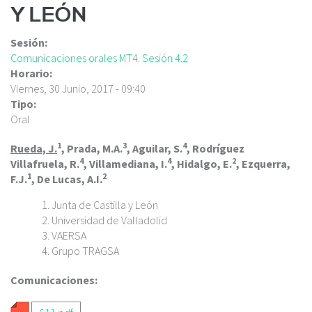
c
Y LEÓN
i
p
Sesión:
a
Comunicaciones orales MT4. Sesión 4.2
l
Horario:
Viernes, 30 Junio, 2017 - 09:40
Tipo:
Oral
1
3
4
Rueda, J.
, Prada, M.A.
, Aguilar, S.
, Rodríguez
4
4
2
Villafruela, R.
, Villamediana, I.
, Hidalgo, E.
, Ezquerra,
1
2
F.J.
, De Lucas, A.I.
Junta de Castilla y León
Universidad de Valladolid
VAERSA
Grupo TRAGSA
Comunicaciones: