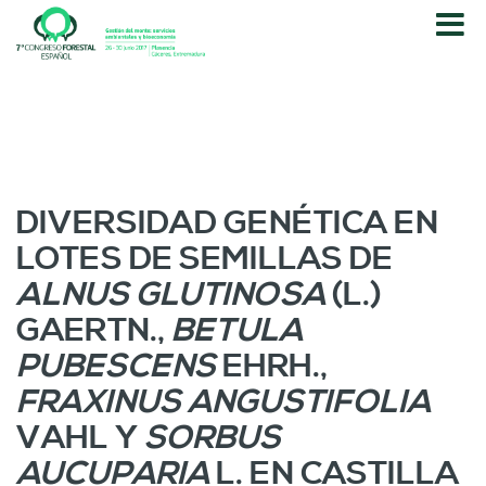
P
a
s
a
r
a
l
c
o
DIVERSIDAD GENÉTICA EN
n
LOTES DE SEMILLAS DE
t
e
ALNUS GLUTINOSA
(L.)
n
GAERTN.,
BETULA
i
d
PUBESCENS
EHRH.,
o
FRAXINUS ANGUSTIFOLIA
p
r
VAHL Y
SORBUS
i
AUCUPARIA
L. EN CASTILLA
n