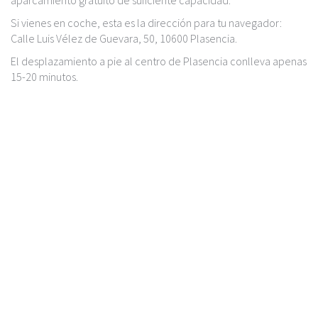
aparcamiento gratuito de suficiente capacidad.
c
i
Si vienes en coche, esta es la dirección para tu navegador:
p
Calle Luis Vélez de Guevara, 50, 10600 Plasencia.
a
El desplazamiento a pie al centro de Plasencia conlleva apenas
l
15-20 minutos.