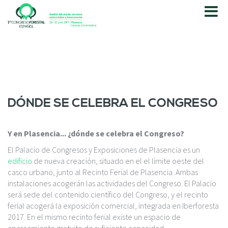
P
a
s
a
r
a
l
c
o
DÓNDE SE CELEBRA EL CONGRESO
n
t
e
Y en Plasencia... ¿dónde se celebra el Congreso?
n
El Palacio de Congresos y Exposiciones de Plasencia es un
i
edificio
de nueva creación, situado en el el límite oeste del
d
casco urbano, junto al Recinto Ferial de Plasencia. Ambas
o
instalaciones acogerán las actividades del Congreso. El Palacio
p
será sede del contenido científico del Congreso, y el recinto
r
ferial acogerá la exposición comercial, integrada en Iberforesta
i
2017. En el mismo recinto ferial existe un espacio de
n