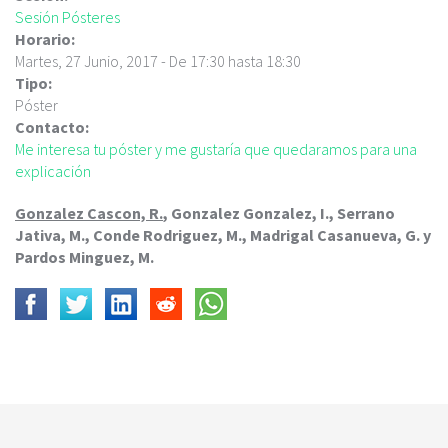
c
Sesión Pósteres
i
Horario:
p
Martes, 27 Junio, 2017 -
De
17:30
hasta
18:30
a
Tipo:
l
Póster
Contacto:
Me interesa tu póster y me gustaría que quedaramos para una
explicación
Gonzalez Cascon, R.
, Gonzalez Gonzalez, I., Serrano
Jativa, M., Conde Rodriguez, M., Madrigal Casanueva, G. y
Pardos Minguez, M.