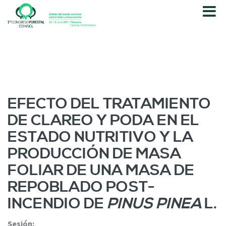
P
a
s
a
r
a
l
c
o
EFECTO DEL TRATAMIENTO
n
DE CLAREO Y PODA EN EL
t
e
ESTADO NUTRITIVO Y LA
n
PRODUCCIÓN DE MASA
i
d
FOLIAR DE UNA MASA DE
o
REPOBLADO POST-
p
r
INCENDIO DE
PINUS PINEA
L.
i
n
Sesión: