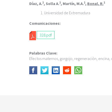
c
1
1
1
1
Díaz, A.
, Solla A.
, Martín, M.A.
,
Bonal, R.
i
p
Universidad de Extremadura
a
l
Comunicaciones:
328.pdf
Palabras Clave:
Efectos maternos, gorgojo, regeneración, encina,