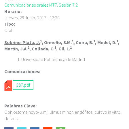
c
Comunicaciones orales MT7. Sesión 7.2
i
Horario:
p
Jueves, 29 Junio, 2017 - 12:20
a
Tipo:
l
Oral
1
1
1
1
Sobrino-Plata, J.
, Ormeño, S.M.
, Coira, B.
, Medel, D.
,
1
1
1
Martín, J.A.
, Collada, C.
, Gil, L.
Universidad Politécnica de Madrid
Comunicaciones:
387.pdf
Palabras Clave:
Ophiostoma novo-ulmi, Ulmus minor, endófitos, cultivo in vitro,
defensa