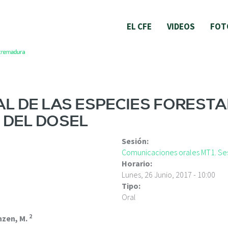
EL CFE
VIDEOS
FOT
AL DE LAS ESPECIES FORESTA
 DEL DOSEL
Sesión:
Comunicaciones orales MT1. Ses
Horario:
Lunes, 26 Junio, 2017 - 10:00
Tipo:
Oral
2
nzen, M.