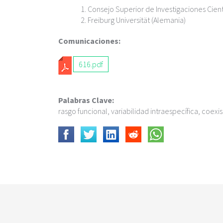
c
Consejo Superior de Investigaciones Cient
i
Freiburg Universität (Alemania)
p
a
Comunicaciones:
l
616.pdf
Palabras Clave:
rasgo funcional, variabilidad intraespecífica, coe