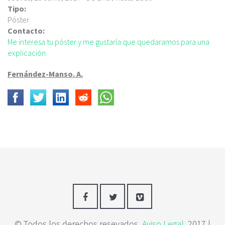
c
Tipo:
i
Póster
p
Contacto:
a
Me interesa tu póster y me gustaría que quedaramos para una
l
explicación
Fernández-Manso. A.
© Todos los derechos resevados.
Aviso Legal
. 2017 |