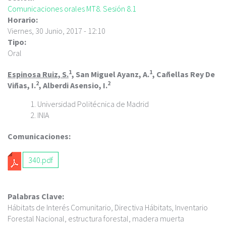
c
Comunicaciones orales MT8. Sesión 8.1
i
Horario:
p
Viernes, 30 Junio, 2017 - 12:10
a
Tipo:
l
Oral
1
1
Espinosa Ruiz, S.
, San Miguel Ayanz, A.
, Cañellas Rey De
2
2
Viñas, I.
, Alberdi Asensio, I.
Universidad Politécnica de Madrid
INIA
Comunicaciones:
340.pdf
Palabras Clave:
Hábitats de Interés Comunitario, Directiva Hábitats, Inventario
Forestal Nacional, estructura forestal, madera muerta