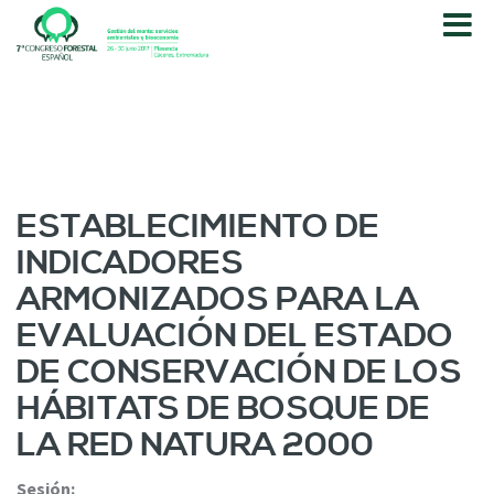
P
a
s
a
r
a
l
c
o
ESTABLECIMIENTO DE
n
INDICADORES
t
e
ARMONIZADOS PARA LA
n
EVALUACIÓN DEL ESTADO
i
d
DE CONSERVACIÓN DE LOS
o
HÁBITATS DE BOSQUE DE
p
r
LA RED NATURA 2000
i
n
Sesión: