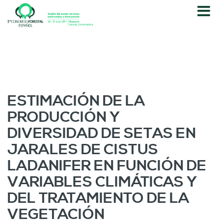
P
a
s
a
r
a
l
c
o
ESTIMACIÓN DE LA
n
PRODUCCIÓN Y
t
e
DIVERSIDAD DE SETAS EN
n
JARALES DE CISTUS
i
d
LADANIFER EN FUNCIÓN DE
o
VARIABLES CLIMÁTICAS Y
p
r
DEL TRATAMIENTO DE LA
i
VEGETACIÓN
n