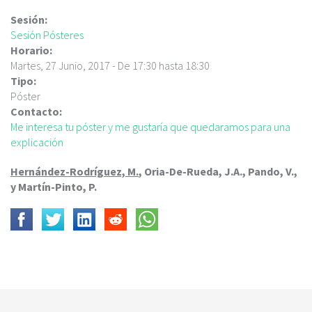
c
i
Sesión:
p
Sesión Pósteres
a
Horario:
l
Martes, 27 Junio, 2017 -
De
17:30
hasta
18:30
Tipo:
Póster
Contacto:
Me interesa tu póster y me gustaría que quedaramos para una
explicación
Hernández-Rodríguez, M.
, Oria-De-Rueda, J.A., Pando, V.,
y Martín-Pinto, P.