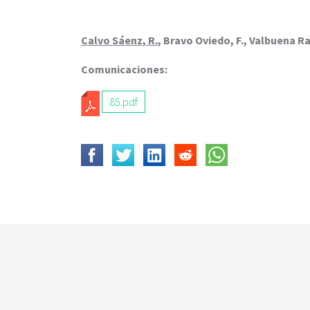
c
i
p
Calvo Sáenz, R.
, Bravo Oviedo, F., Valbuena R
a
l
Comunicaciones:
85.pdf