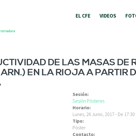
EL CFE
VIDEOS
FOT
UCTIVIDAD DE LAS MASAS DE 
ARN.) EN LA RIOJA A PARTIR 
A
Sesión:
Sesión Pósteres
Horario:
Lunes, 26 Junio, 2017 -
De
17:30
Tipo:
Póster
Contacto: