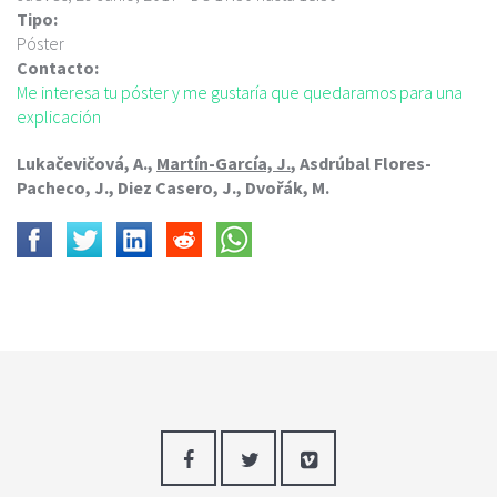
c
Tipo:
i
Póster
p
Contacto:
a
Me interesa tu póster y me gustaría que quedaramos para una
l
explicación
Lukačevičová, A.,
Martín-García, J.
, Asdrúbal Flores-
Pacheco, J., Diez Casero, J., Dvořák, M.