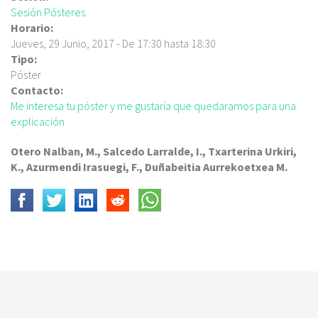
c
Sesión Pósteres
i
Horario:
p
Jueves, 29 Junio, 2017 -
De
17:30
hasta
18:30
a
Tipo:
l
Póster
Contacto:
Me interesa tu póster y me gustaría que quedaramos para una
explicación
Otero Nalban, M., Salcedo Larralde, I., Txarterina Urkiri,
K., Azurmendi Irasuegi, F., Duñabeitia Aurrekoetxea M.