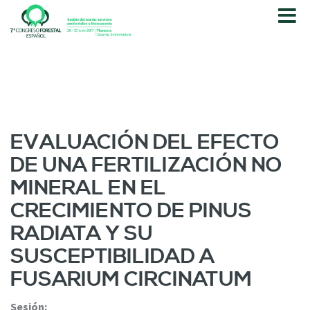
P
a
s
a
r
a
l
c
o
EVALUACIÓN DEL EFECTO
n
DE UNA FERTILIZACIÓN NO
t
e
MINERAL EN EL
n
CRECIMIENTO DE PINUS
i
d
RADIATA Y SU
o
SUSCEPTIBILIDAD A
p
r
FUSARIUM CIRCINATUM
i
n
Sesión: