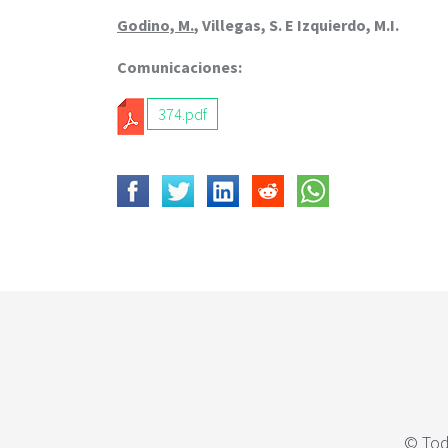
c
i
Godino, M.
, Villegas, S. E Izquierdo, M.I.
p
Comunicaciones:
a
l
374.pdf
© Tod