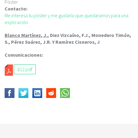
c
Póster
i
Contacto:
p
Me interesa tu póster y me gustaría que quedaramos para una
a
explicación
l
Blanco Martínez, J.
, Diez Vizcaíno, F.J., Monedero Timón,
S., Pérez Suárez, J.R. Y Ramírez Cisneros, J
Comunicaciones:
812.pdf