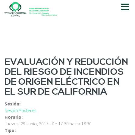
P
a
s
a
r
a
l
c
o
EVALUACIÓN Y REDUCCIÓN
n
DEL RIESGO DE INCENDIOS
t
e
DE ORIGEN ELÉCTRICO EN
n
EL SUR DE CALIFORNIA
i
d
o
Sesión:
p
Sesión Pósteres
r
Horario:
i
Jueves, 29 Junio, 2017 -
De
17:30
hasta
18:30
n
Tipo: