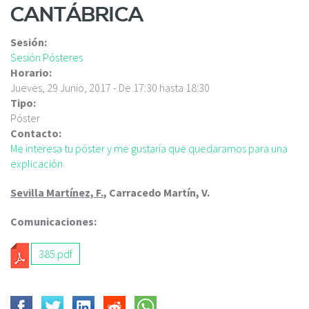
c
CANTÁBRICA
i
p
Sesión:
a
Sesión Pósteres
l
Horario:
Jueves, 29 Junio, 2017 -
De
17:30
hasta
18:30
Tipo:
Póster
Contacto:
Me interesa tu póster y me gustaría que quedaramos para una
explicación
Sevilla Martínez, F.
, Carracedo Martín, V.
Comunicaciones:
385.pdf