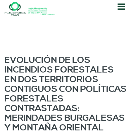
P
a
s
a
r
a
l
c
o
EVOLUCIÓN DE LOS
n
INCENDIOS FORESTALES
t
e
EN DOS TERRITORIOS
n
CONTIGUOS CON POLÍTICAS
i
d
FORESTALES
o
CONTRASTADAS:
p
r
MERINDADES BURGALESAS
i
Y MONTAÑA ORIENTAL
n