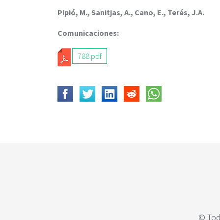
c
i
Pipió, M.,
Sanitjas, A., Cano, E., Terés, J.A.
p
Comunicaciones:
a
l
788.pdf
© Tod