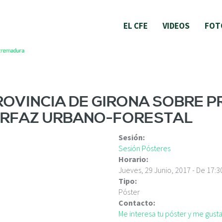
EL CFE
VIDEOS
FOT
ROVINCIA DE GIRONA SOBRE 
TERFAZ URBANO-FORESTAL
Sesión:
Sesión Pósteres
Horario:
Jueves, 29 Junio, 2017 -
De
17:3
Tipo:
Póster
Contacto:
Me interesa tu póster y me gus