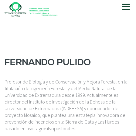
P
a
s
a
r
a
l
c
o
FERNANDO PULIDO
n
t
e
Profesor de Biología y de Conservación y Mejora Forestal en la
n
titulación de Ingeniería Forestal y del Medio Natural de la
i
Universidad de Extremadura desde 1999. Actualmente es
d
director del Instituto de Investigación de la Dehesa de la
o
Universidad de Extremadura (INDEHESA) y coordinador del
p
proyecto Mosaico, que plantea una estrategia innovadora de
r
prevención de incendios en la Sierra de Gata y Las Hurdes
i
basado en usos agrosilvopastorales.
n