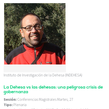
c
i
p
a
l
Instituto de Investigación de la Dehesa (INDEHESA)
La Dehesa vs las dehesas: una peligrosa crisis de
gobernanza
Sesión:
Conferencias Magistrales Martes, 27
Tipo:
Plenaria