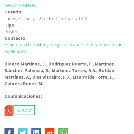
c
Sesión Pósteres
i
Horario:
p
Lunes, 26 Junio, 2017 -
De
17:30
hasta
18:30
a
Tipo:
l
Póster
Contacto:
Me interesa tu póster y me gustaría que quedaramos para una
explicación
Blanco Martínez, J.
, Rodríguez Puerta, F., Martínez
Sánchez-Palencia, S., Martínez Torres, A.A., Roldán
Martínez, A., Diez Vizcaíno, F.J., Lizarralde Torre, I.,
Cabrera Bonet, M.
Comunicaciones:
320.pdf