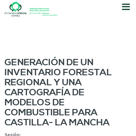
P
a
s
a
r
a
l
c
o
GENERACIÓN DE UN
n
INVENTARIO FORESTAL
t
e
REGIONAL Y UNA
n
CARTOGRAFÍA DE
i
d
MODELOS DE
o
COMBUSTIBLE PARA
p
r
CASTILLA- LA MANCHA
i
n
Sesión: