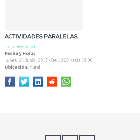
c
i
p
a
l
ACTIVIDADES PARALELAS
Ir al calendario
Fecha y Hora:
Lunes, 26 Junio, 2017 -
De
18:00
hasta
19:00
Ubicación:
Mural