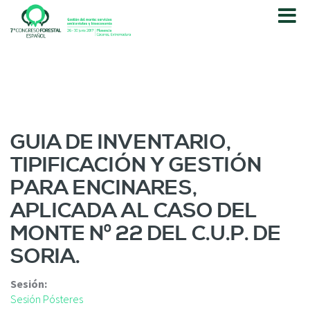
P
a
s
a
r
a
l
c
o
GUIA DE INVENTARIO,
n
TIPIFICACIÓN Y GESTIÓN
t
e
PARA ENCINARES,
n
APLICADA AL CASO DEL
i
d
MONTE Nº 22 DEL C.U.P. DE
o
SORIA.
p
r
i
Sesión:
n
Sesión Pósteres