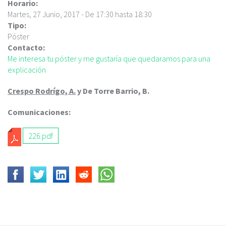
c
Horario:
i
Martes, 27 Junio, 2017 -
De
17:30
hasta
18:30
p
Tipo:
a
Póster
l
Contacto:
Me interesa tu póster y me gustaría que quedaramos para una
explicación
Crespo Rodrígo, A.
y De Torre Barrio, B.
Comunicaciones:
226.pdf