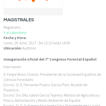
c
i
p
a
MAGISTRALES
l
Magistrales
Ir al calendario
Fecha y Hora:
Lunes, 26 Junio, 2017 -
De
13:15
hasta
14:00
Ubicación:
Auditorio
Inauguración oficial del 7º Congreso Forestal Español
Intervienen
D. Felipe Bravo Oviedo. Presidente de la Sociedad Española de
Ciencias Forestales.
Excmo. Sr. D. Fernando Pizarro García-Polo. Alcalde de
Plasencia.
Excma. Sra. Dña. Isabel García Tejerina. Ministra de A
gricultura y
Pesca, Alimentación y Medio Ambiente de España.
Excmo. Sr. D. Guillermo Fernández Vara. Presidente de la Junta