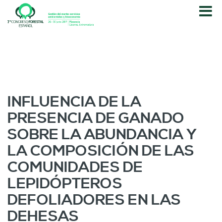
P
a
s
a
r
a
l
c
o
INFLUENCIA DE LA
n
PRESENCIA DE GANADO
t
e
SOBRE LA ABUNDANCIA Y
n
LA COMPOSICIÓN DE LAS
i
d
COMUNIDADES DE
o
LEPIDÓPTEROS
p
r
DEFOLIADORES EN LAS
i
DEHESAS
n