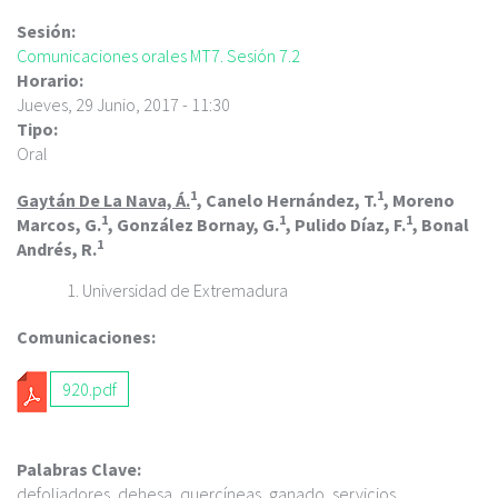
c
i
Sesión:
p
Comunicaciones orales MT7. Sesión 7.2
a
Horario:
l
Jueves, 29 Junio, 2017 - 11:30
Tipo:
Oral
1
1
Gaytán De La Nava, Á.
, Canelo Hernández, T.
, Moreno
1
1
1
Marcos, G.
, González Bornay, G.
, Pulido Díaz, F.
, Bonal
1
Andrés, R.
Universidad de Extremadura
Comunicaciones:
920.pdf
Palabras Clave:
defoliadores, dehesa, quercíneas, ganado, servicios