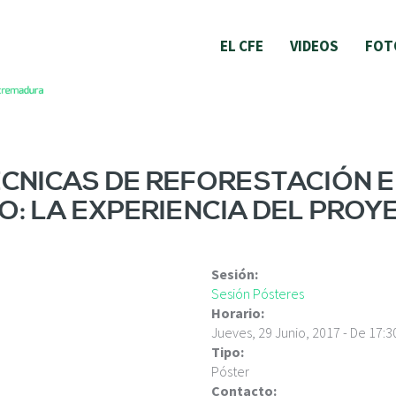
EL CFE
VIDEOS
FOT
ÉCNICAS DE REFORESTACIÓN E
: LA EXPERIENCIA DEL PROY
Sesión:
Sesión Pósteres
Horario:
Jueves, 29 Junio, 2017 -
De
17:3
Tipo:
Póster
Contacto: