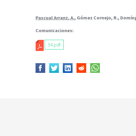
c
i
p
Pascual Arranz, A.
, Gómez Cornejo, R., Domíngu
a
l
Comunicaciones:
54.pdf