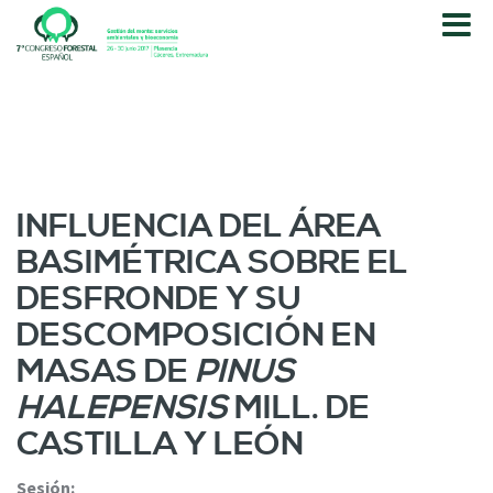
P
a
s
a
r
a
l
c
o
INFLUENCIA DEL ÁREA
n
BASIMÉTRICA SOBRE EL
t
e
DESFRONDE Y SU
n
DESCOMPOSICIÓN EN
i
d
MASAS DE
PINUS
o
HALEPENSIS
MILL. DE
p
r
CASTILLA Y LEÓN
i
n
Sesión: