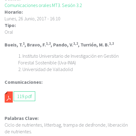
c
Comunicaciones orales MT3. Sesión 3.2
i
Horario:
p
Lunes, 26 Junio, 2017 - 16:10
a
Tipo:
l
Oral
1
1,2
1,2
1,2
Bueis, T.
, Bravo, F.
, Pando, V.
, Turrión, M. B.
Instituto Universitario de Investigación en Gestión
Forestal Sostenible (Uva-INIA)
Universidad de Valladolid
Comunicaciones:
119.pdf
Palabras Clave:
Ciclo de nutrientes, litterbag, trampa de desfronde, liberación
de nutrientes.