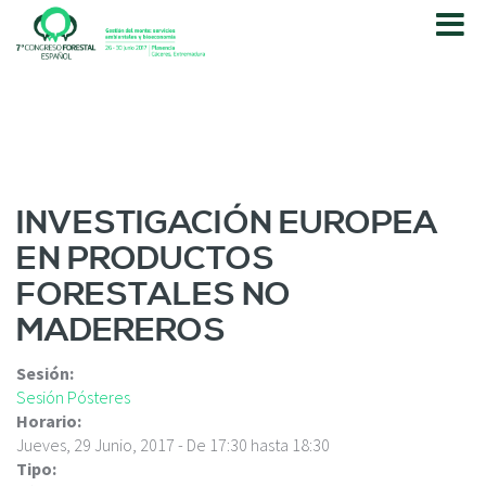
P
a
s
a
r
a
l
c
o
INVESTIGACIÓN EUROPEA
n
EN PRODUCTOS
t
e
FORESTALES NO
n
MADEREROS
i
d
o
Sesión:
p
Sesión Pósteres
r
Horario:
i
Jueves, 29 Junio, 2017 -
De
17:30
hasta
18:30
n
Tipo: