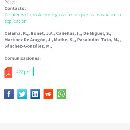
c
Póster
i
Contacto:
p
Me interesa tu póster y me gustaría que quedaramos para una
a
explicación
l
Calama, R.,, Bonet, J.A., Cañellas, I.,, De Miguel, S.,
Martínez De Aragón, J., Mutke, S.,, Pasalodos-Tato, M.,,
Sánchez-González, M.,
Comunicaciones:
428.pdf