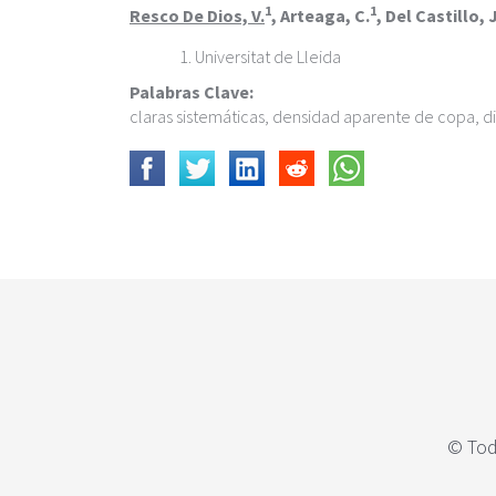
c
1
1
Resco De Dios, V.
, Arteaga, C.
, Del Castillo, 
i
p
Universitat de Lleida
a
Palabras Clave:
l
claras sistemáticas, densidad aparente de copa, 
© Tod