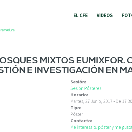
EL CFE
VIDEOS
FOT
BOSQUES MIXTOS EUMIXFOR.
STIÓN E INVESTIGACIÓN EN M
Sesión:
Sesión Pósteres
Horario:
Martes, 27 Junio, 2017 -
De
17:3
Tipo:
Póster
Contacto:
Me interesa tu póster y me gus