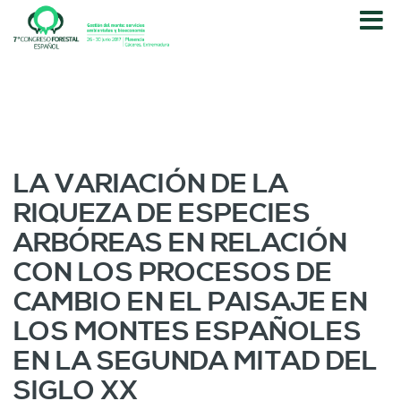
P
a
s
a
r
a
l
c
o
LA VARIACIÓN DE LA
n
RIQUEZA DE ESPECIES
t
e
ARBÓREAS EN RELACIÓN
n
CON LOS PROCESOS DE
i
d
CAMBIO EN EL PAISAJE EN
o
LOS MONTES ESPAÑOLES
p
r
EN LA SEGUNDA MITAD DEL
i
SIGLO XX
n