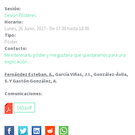
c
i
Sesión:
p
Sesión Pósteres
a
Horario:
l
Lunes, 26 Junio, 2017 -
De
17:30
hasta
18:30
Tipo:
Póster
Contacto:
Me interesa tu póster y me gustaría que quedaramos para una
explicación
Fernández Esteban, A.,
García Viñas, J.I., González-Ávila,
S. Y Gastón González, A.
Comunicaciones:
565.pdf