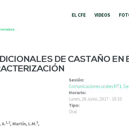
EL CFE
VIDEOS
FOT
DICIONALES DE CASTAÑO EN
RACTERIZACIÓN
Sesión:
Comunicaciones orales MT1. Ses
Horario:
Lunes, 26 Junio, 2017 - 10:10
Tipo:
Oral
1,2
3
, A.
, Martín, L.M.
,