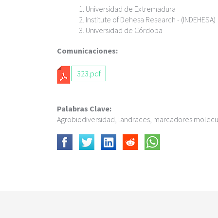
c
Universidad de Extremadura
i
Institute of Dehesa Research - (INDEHESA)
p
Universidad de Córdoba
a
l
Comunicaciones:
323.pdf
Palabras Clave:
Agrobiodiversidad, landraces, marcadores molecul