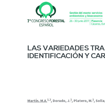
P
a
s
a
r
a
l
c
o
LAS VARIEDADES TRA
n
IDENTIFICACIÓN Y CA
t
e
n
i
d
o
p
r
i
1,2
1
1
n
Martín, M.A.
, Dorado, J.
, Platero, M.
, Solla