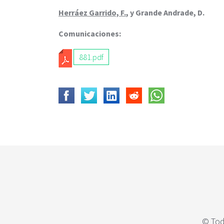
c
i
Herráez Garrido, F.
, y Grande Andrade, D.
p
Comunicaciones:
a
l
881.pdf
© Tod