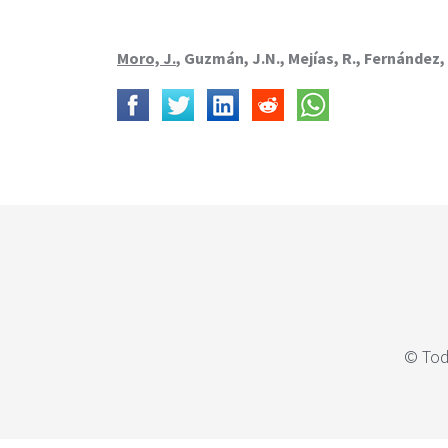
c
i
p
Moro, J.
, Guzmán, J.N., Mejías, R., Fernández, P
a
l
© Tod