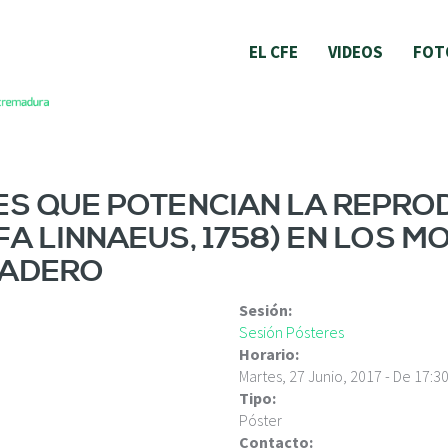
EL CFE
VIDEOS
FOT
 QUE POTENCIAN LA REPROD
FA LINNAEUS, 1758) EN LOS 
TADERO
Sesión:
Sesión Pósteres
Horario:
Martes, 27 Junio, 2017 -
De
17:3
Tipo:
Póster
Contacto: