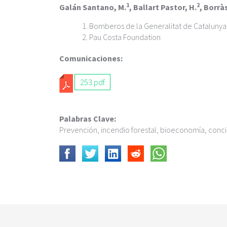
c
1
2
Galán Santano, M.
, Ballart Pastor, H.
, Borrà
i
p
Bomberos de la Generalitat de Catalunya
a
Pau Costa Foundation
l
Comunicaciones:
253.pdf
Palabras Clave:
Prevención, incendio forestal, bioeconomía, concie