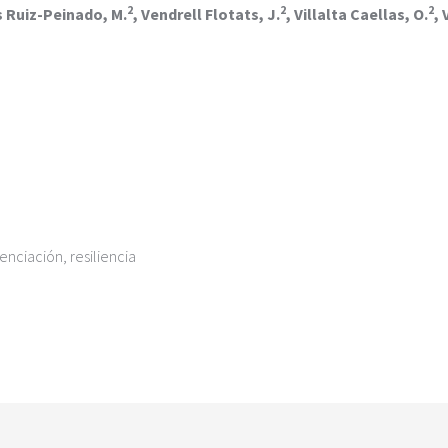
2
2
2
s Ruiz-Peinado, M.
, Vendrell Flotats, J.
, Villalta Caellas, O.
, 
nciación, resiliencia