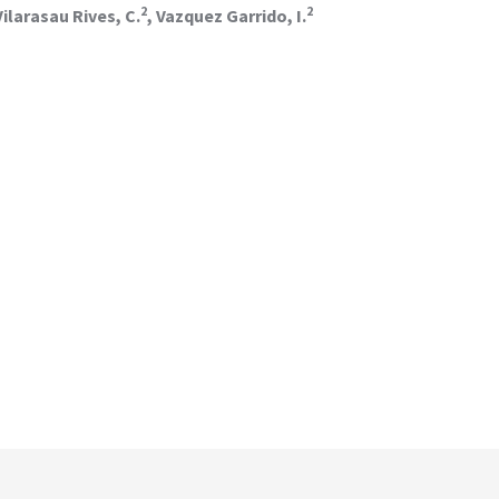
2
2
Vilarasau Rives, C.
, Vazquez Garrido, I.